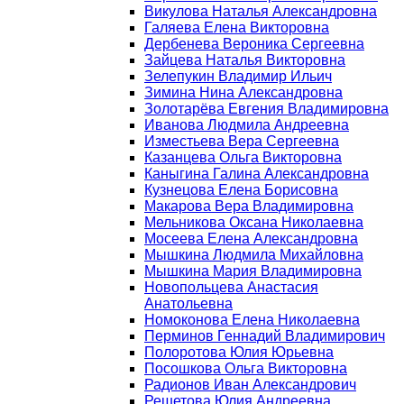
Викулова Наталья Александровна
Галяева Елена Викторовна
Дербенева Вероника Сергеевна
Зайцева Наталья Викторовна
Зелепукин Владимир Ильич
Зимина Нина Александровна
Золотарёва Евгения Владимировна
Иванова Людмила Андреевна
Изместьева Вера Сергеевна
Казанцева Ольга Викторовна
Каныгина Галина Александровна
Кузнецова Елена Борисовна
Макарова Вера Владимировна
Мельникова Оксана Николаевна
Мосеева Елена Александровна
Мышкина Людмила Михайловна
Мышкина Мария Владимировна
Новопольцева Анастасия
Анатольевна
Номоконова Елена Николаевна
Перминов Геннадий Владимирович
Полоротова Юлия Юрьевна
Посошкова Ольга Викторовна
Радионов Иван Александрович
Решетова Юлия Андреевна