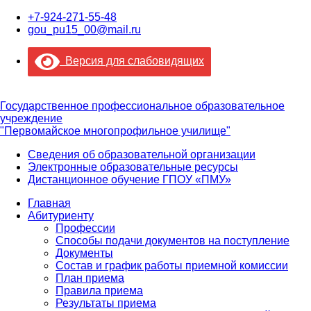
+7-924-271-55-48
gou_pu15_00@mail.ru
Версия для слабовидящих
Государственное профессиональное образовательное
учреждение
"Первомайское многопрофильное училище"
Сведения об образовательной организации
Электронные образовательные ресурсы
Дистанционное обучение ГПОУ «ПМУ»
Главная
Абитуриенту
Профессии
Способы подачи документов на поступление
Документы
Состав и график работы приемной комиссии
План приема
Правила приема
Результаты приема