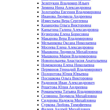
Зелепукин Владимир Ильич
Зимина Нина Александровна
Золотарёва Евгения Владимировна
Иванова Людмила Андреевна
Изместьева Вера Сергеевна
Казанцева Ольга Викторовна
Каныгина Галина Александровна
Кузнецова Елена Борисовна
Макарова Вера Владимировна
Мельникова Оксана Николаевна
Мосеева Елена Александровна
Мышкина Людмила Михайловна
Мышкина Мария Владимировна
Новопольцева Анастасия Анатольевна
Номоконова Елена Николаевна
Перминов Геннадий Владимирович
Полоротова Юлия Юрьевна
Посошкова Ольга Викторовна
Радионов Иван Александрович
Решетова Юлия Андреевна
Романычева Татьяна Владимировна
Селянина Людмила Михайловна
Сидорова Надежда Михайловна
Суркова Любовь Тимофеевна
Фадеев Андрей Михайлович