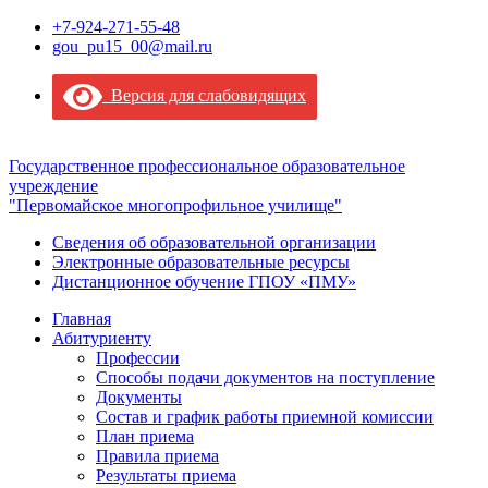
+7-924-271-55-48
gou_pu15_00@mail.ru
Версия для слабовидящих
Государственное профессиональное образовательное
учреждение
"Первомайское многопрофильное училище"
Сведения об образовательной организации
Электронные образовательные ресурсы
Дистанционное обучение ГПОУ «ПМУ»
Главная
Абитуриенту
Профессии
Способы подачи документов на поступление
Документы
Состав и график работы приемной комиссии
План приема
Правила приема
Результаты приема