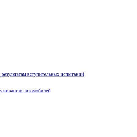
о результатам вступительных испытаний
служиванию автомобилей