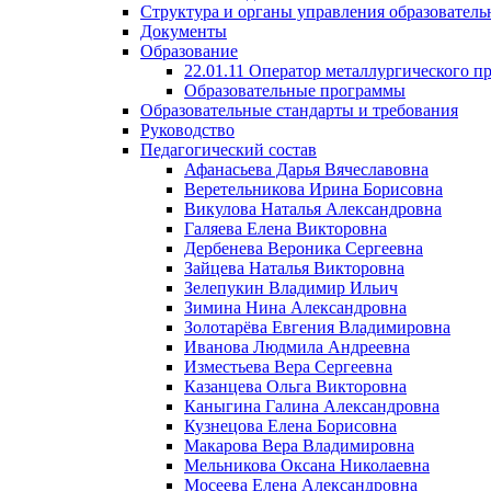
Структура и органы управления образователь
Документы
Образование
22.01.11 Оператор металлургического п
Образовательные программы
Образовательные стандарты и требования
Руководство
Педагогический состав
Афанасьева Дарья Вячеславовна
Веретельникова Ирина Борисовна
Викулова Наталья Александровна
Галяева Елена Викторовна
Дербенева Вероника Сергеевна
Зайцева Наталья Викторовна
Зелепукин Владимир Ильич
Зимина Нина Александровна
Золотарёва Евгения Владимировна
Иванова Людмила Андреевна
Изместьева Вера Сергеевна
Казанцева Ольга Викторовна
Каныгина Галина Александровна
Кузнецова Елена Борисовна
Макарова Вера Владимировна
Мельникова Оксана Николаевна
Мосеева Елена Александровна