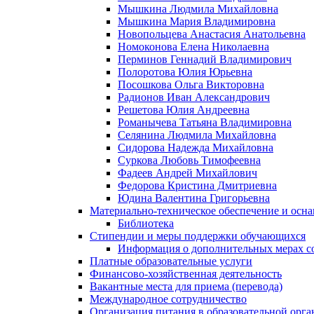
Мышкина Людмила Михайловна
Мышкина Мария Владимировна
Новопольцева Анастасия Анатольевна
Номоконова Елена Николаевна
Перминов Геннадий Владимирович
Полоротова Юлия Юрьевна
Посошкова Ольга Викторовна
Радионов Иван Александрович
Решетова Юлия Андреевна
Романычева Татьяна Владимировна
Селянина Людмила Михайловна
Сидорова Надежда Михайловна
Суркова Любовь Тимофеевна
Фадеев Андрей Михайлович
Федорова Кристина Дмитриевна
Юдина Валентина Григорьевна
Материально-техническое обеспечение и осна
Библиотека
Стипендии и меры поддержки обучающихся
Информация о дополнительных мерах со
Платные образовательные услуги
Финансово-хозяйственная деятельность
Вакантные места для приема (перевода)
Международное сотрудничество
Организация питания в образовательной орг