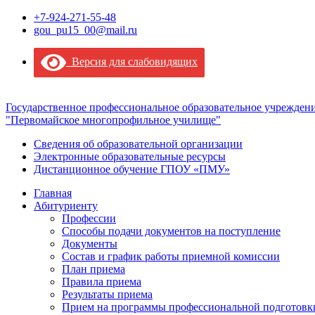
+7-924-271-55-48
gou_pu15_00@mail.ru
Версия для слабовидящих
Государственное профессиональное образовательное учрежден
"Первомайское многопрофильное училище"
Сведения об образовательной организации
Электронные образовательные ресурсы
Дистанционное обучение ГПОУ «ПМУ»
Главная
Абитуриенту
Профессии
Способы подачи документов на поступление
Документы
Состав и график работы приемной комиссии
План приема
Правила приема
Результаты приема
Прием на программы профессиональной подготовки