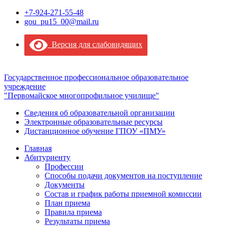
+7-924-271-55-48
gou_pu15_00@mail.ru
Версия для слабовидящих
Государственное профессиональное образовательное
учреждение
"Первомайское многопрофильное училище"
Сведения об образовательной организации
Электронные образовательные ресурсы
Дистанционное обучение ГПОУ «ПМУ»
Главная
Абитуриенту
Профессии
Способы подачи документов на поступление
Документы
Состав и график работы приемной комиссии
План приема
Правила приема
Результаты приема