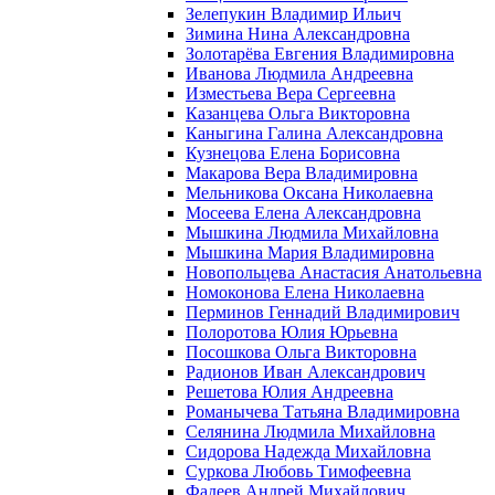
Зелепукин Владимир Ильич
Зимина Нина Александровна
Золотарёва Евгения Владимировна
Иванова Людмила Андреевна
Изместьева Вера Сергеевна
Казанцева Ольга Викторовна
Каныгина Галина Александровна
Кузнецова Елена Борисовна
Макарова Вера Владимировна
Мельникова Оксана Николаевна
Мосеева Елена Александровна
Мышкина Людмила Михайловна
Мышкина Мария Владимировна
Новопольцева Анастасия Анатольевна
Номоконова Елена Николаевна
Перминов Геннадий Владимирович
Полоротова Юлия Юрьевна
Посошкова Ольга Викторовна
Радионов Иван Александрович
Решетова Юлия Андреевна
Романычева Татьяна Владимировна
Селянина Людмила Михайловна
Сидорова Надежда Михайловна
Суркова Любовь Тимофеевна
Фадеев Андрей Михайлович