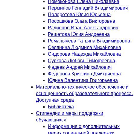
Номоконова Елена Николаевна
Перминов Геннадий Владимирович
Полоротова Юлия Юрьевна
Посошкова Ольга Викторовна
Радионов Иван Александрович
Решетова Юлия Андреевна
Романычева Татьяна Владимировна
Селянина Людмила Михайловна
Сидорова Надежда Михайловна
Суркова Любовь Тимофеевна
Фадеев Андрей Михайлович
Федорова Кристина Дмитриевна
Юдина Валентина Григорьевна
Материально-техническое обеспечение и
оснащенность образовательного процесса.
Доступная среда
Библиотека
Стипендии и меры поддержки
обучающихся
Информация о дополнительных
мерах социальной поддержки