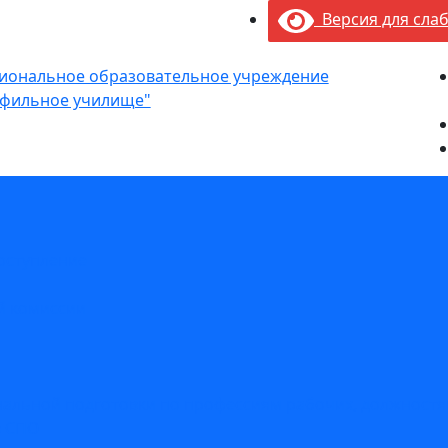
Версия для сла
сиональное образовательное учреждение
фильное училище"
оступление
й комиссии
льной подготовки по профессиям рабочих, должностям
в СПО