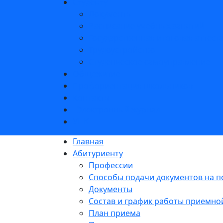
Студенту
Документы
Расписание учебных занятий
Государственная итоговая аттест
Трудоустройство
Студенческое самоуправление
Общежитие
Профориентация школьников
Контакты
Электронный журнал
УПК
Главная
Абитуриенту
Профессии
Способы подачи документов на п
Документы
Состав и график работы приемно
План приема