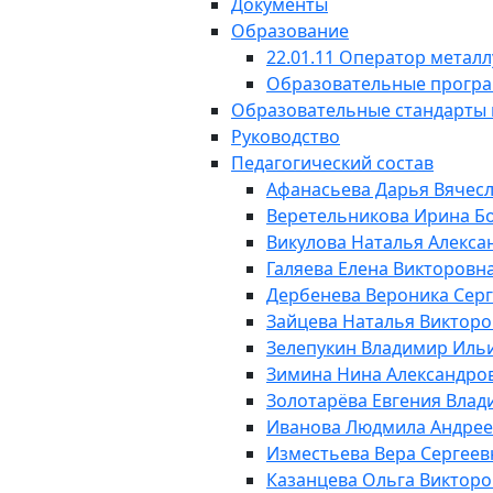
Документы
Образование
22.01.11 Оператор метал
Образовательные прогр
Образовательные стандарты 
Руководство
Педагогический состав
Афанасьева Дарья Вячес
Веретельникова Ирина Б
Викулова Наталья Алекса
Галяева Елена Викторовн
Дербенева Вероника Сер
Зайцева Наталья Виктор
Зелепукин Владимир Иль
Зимина Нина Александро
Золотарёва Евгения Вла
Иванова Людмила Андрее
Изместьева Вера Сергеев
Казанцева Ольга Виктор