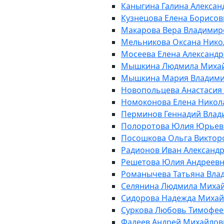
Каныгина Галина Алексан
Кузнецова Елена Борисов
Макарова Вера Владимир
Мельникова Оксана Нико
Мосеева Елена Александ
Мышкина Людмила Миха
Мышкина Мария Владим
Новопольцева Анастасия
Номоконова Елена Никол
Перминов Геннадий Вла
Полоротова Юлия Юрьев
Посошкова Ольга Виктор
Радионов Иван Александ
Решетова Юлия Андреев
Романычева Татьяна Вла
Селянина Людмила Миха
Сидорова Надежда Миха
Суркова Любовь Тимофее
Фадеев Андрей Михайлов