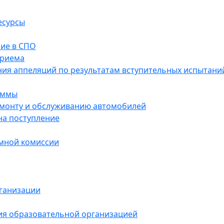
есурсы
ие в СПО
приема
ния аппеляций по результатам вступительных испытани
аммы
ремонту и обслуживанию автомобилей
на поступление
емной комиссии
ганизации
ния образовательной организацией