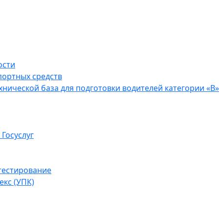
ости
портных средств
нической база для подготовки водителей категории «В»
 Госуслуг
тестирование
кс (УПК)