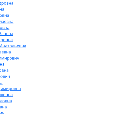
дровна
на
овна
лаевна
ровна
йловна
ировна
 Анатольевна
аевна
димирович
на
овна
рович
на
димировна
йловна
йловна
вна
ич