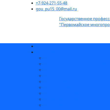
+7-924-271-55-48
gou_pu15_00@mail.ru
Государственное профес
"Первомайское многопро
Главная
Абитуриенту
Профессии
Способы подачи документов на п
Документы
Состав и график работы приемно
План приема
Правила приема
Результаты приема
Прием на программы профессиона
Образовательное кредитование 