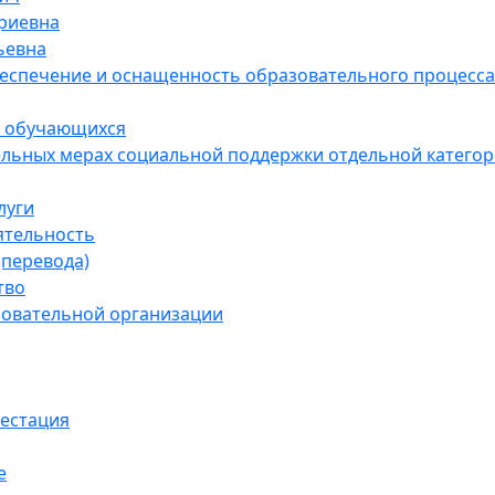
риевна
ьевна
еспечение и оснащенность образовательного процесса.
и обучающихся
ьных мерах социальной поддержки отдельной категории
луги
ятельность
(перевода)
тво
зовательной организации
тестация
е