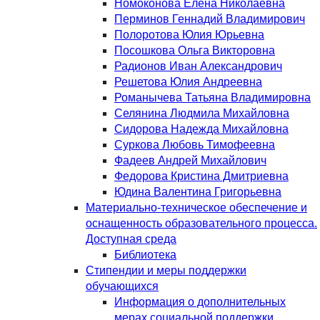
Номоконова Елена Николаевна
Перминов Геннадий Владимирович
Полоротова Юлия Юрьевна
Посошкова Ольга Викторовна
Радионов Иван Александрович
Решетова Юлия Андреевна
Романычева Татьяна Владимировна
Селянина Людмила Михайловна
Сидорова Надежда Михайловна
Суркова Любовь Тимофеевна
Фадеев Андрей Михайлович
Федорова Кристина Дмитриевна
Юдина Валентина Григорьевна
Материально-техническое обеспечение и
оснащенность образовательного процесса.
Доступная среда
Библиотека
Стипендии и меры поддержки
обучающихся
Информация о дополнительных
мерах социальной поддержки