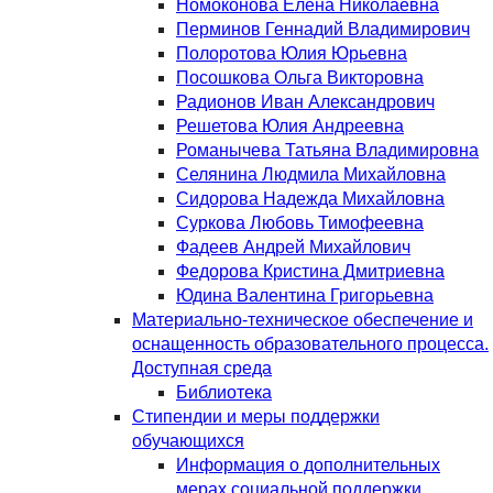
Номоконова Елена Николаевна
Перминов Геннадий Владимирович
Полоротова Юлия Юрьевна
Посошкова Ольга Викторовна
Радионов Иван Александрович
Решетова Юлия Андреевна
Романычева Татьяна Владимировна
Селянина Людмила Михайловна
Сидорова Надежда Михайловна
Суркова Любовь Тимофеевна
Фадеев Андрей Михайлович
Федорова Кристина Дмитриевна
Юдина Валентина Григорьевна
Материально-техническое обеспечение и
оснащенность образовательного процесса.
Доступная среда
Библиотека
Стипендии и меры поддержки
обучающихся
Информация о дополнительных
мерах социальной поддержки