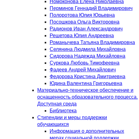
Номоконова Елена Николаевна
Перминов Геннадий Владимирович
Полоротова Юлия Юрьевна
Посошкова Ольга Викторовна
Радионов Иван Александрович
Решетова Юлия Андреевна
Романычева Татьяна Владимировна
Селянина Людмила Михайловна
Сидорова Надежда Михайловна
Суркова Любовь Тимофеевна
Фадеев Андрей Михайлович
Федорова Кристина Дмитриевна
Юдина Валентина Григорьевна
Материально-техническое обеспечение и
оснащенность образовательного процесса.
Доступная среда
Библиотека
Стипендии и меры поддержки
обучающихся
Информация о дополнительных
мерах социальной поддержки