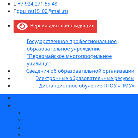
+7-924-271-55-48
gou_pu15_00@mail.ru
Версия для слабовидящих
Государственное профессиональное
образовательное учреждение
"Первомайское многопрофильное
училище"
Сведения об образовательной организации
Электронные образовательные ресурсы
Дистанционное обучение ГПОУ «ПМУ»
Главная
Абитуриенту
Профессии
Способы подачи документов на поступление
Документы
Состав и график работы приемной комиссии