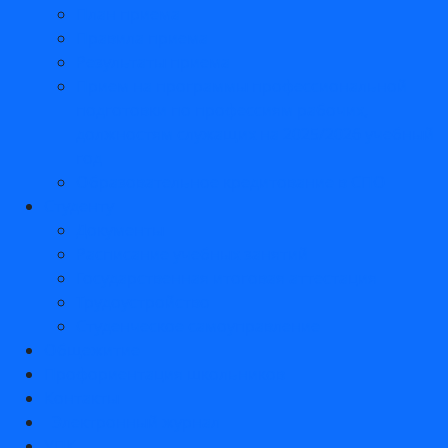
План приема
Правила приема
Результаты приема
Прием на программы профессиональной
подготовки по профессиям рабочих,
должностям служащих на 2025/2026 учебный
год
Образовательное кредитование в СПО
Студенту
Документы
Расписание учебных занятий
Государственная итоговая аттестация
Трудоустройство
Студенческое самоуправление
Общежитие
Профориентация школьников
Контакты
Электронный журнал
УПК