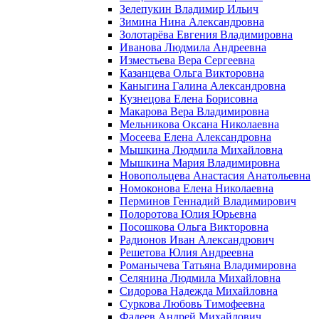
Зелепукин Владимир Ильич
Зимина Нина Александровна
Золотарёва Евгения Владимировна
Иванова Людмила Андреевна
Изместьева Вера Сергеевна
Казанцева Ольга Викторовна
Каныгина Галина Александровна
Кузнецова Елена Борисовна
Макарова Вера Владимировна
Мельникова Оксана Николаевна
Мосеева Елена Александровна
Мышкина Людмила Михайловна
Мышкина Мария Владимировна
Новопольцева Анастасия Анатольевна
Номоконова Елена Николаевна
Перминов Геннадий Владимирович
Полоротова Юлия Юрьевна
Посошкова Ольга Викторовна
Радионов Иван Александрович
Решетова Юлия Андреевна
Романычева Татьяна Владимировна
Селянина Людмила Михайловна
Сидорова Надежда Михайловна
Суркова Любовь Тимофеевна
Фадеев Андрей Михайлович