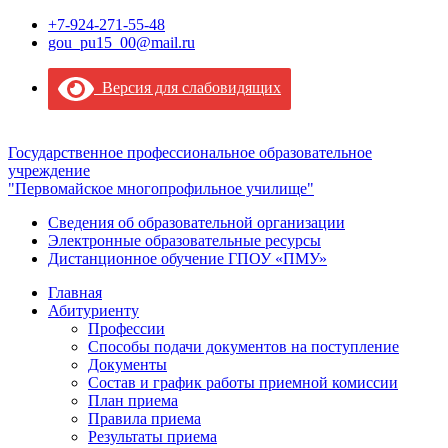
+7-924-271-55-48
gou_pu15_00@mail.ru
Версия для слабовидящих
Государственное профессиональное образовательное
учреждение
"Первомайское многопрофильное училище"
Сведения об образовательной организации
Электронные образовательные ресурсы
Дистанционное обучение ГПОУ «ПМУ»
Главная
Абитуриенту
Профессии
Способы подачи документов на поступление
Документы
Состав и график работы приемной комиссии
План приема
Правила приема
Результаты приема