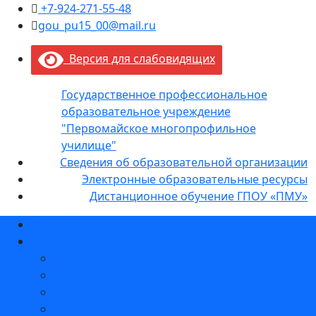
+7-924-271-55-48
gou_pu15_00@mail.ru
Версия для слабовидящих
Государственное профессиональное
образовательное учреждение
"Первомайское многопрофильное
училище"
Сведения об образовательной организации
Электронные образовательные ресурсы
Дистанционное обучение ГПОУ «ПМУ»
Главная
Абитуриенту
Профессии
Способы подачи документов на поступление
Документы
Состав и график работы приемной комиссии