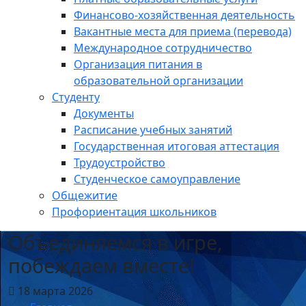
Финансово-хозяйственная деятельность
Вакантные места для приема (перевода)
Международное сотрудничество
Организация питания в
образовательной организации
Студенту
Документы
Расписание учебных занятий
Государственная итоговая аттестация
Трудоустройство
Студенческое самоуправление
Общежитие
Профориентация школьников
Объединяемся в игре,
побеждаем вместе!
18 марта 2026