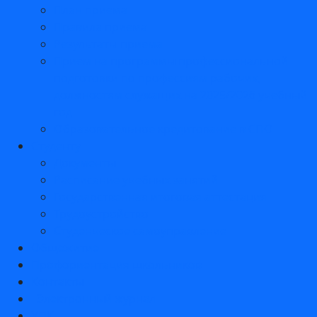
План приема
Правила приема
Результаты приема
Прием на программы профессиональной
подготовки по профессиям рабочих,
должностям служащих на 2025/2026 учебный
год
Образовательное кредитование в СПО
Студенту
Документы
Расписание учебных занятий
Государственная итоговая аттестация
Трудоустройство
Студенческое самоуправление
Общежитие
Профориентация школьников
Контакты
Электронный журнал
УПК