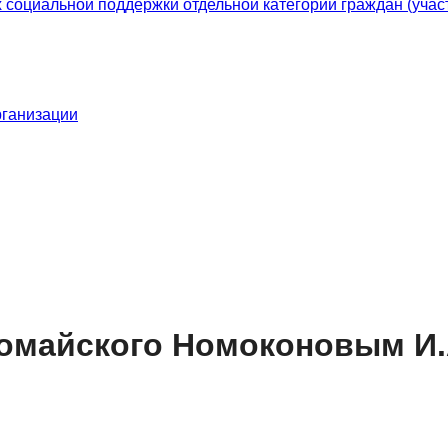
оциальной поддержки отдельной категории граждан (участ
рганизации
вомайского Номоконовым И.