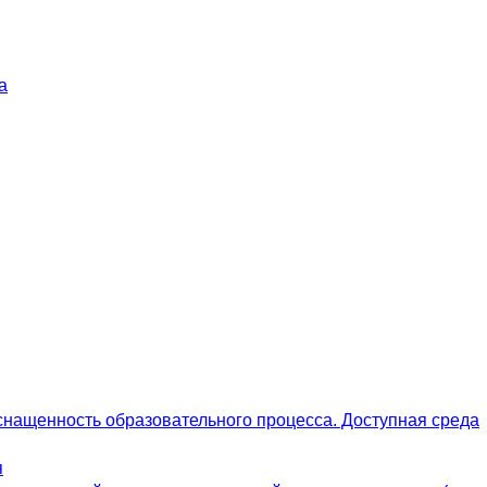
а
снащенность образовательного процесса. Доступная среда
я