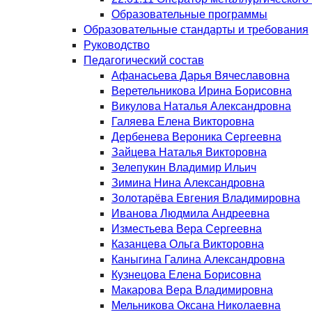
Образовательные программы
Образовательные стандарты и требования
Руководство
Педагогический состав
Афанасьева Дарья Вячеславовна
Веретельникова Ирина Борисовна
Викулова Наталья Александровна
Галяева Елена Викторовна
Дербенева Вероника Сергеевна
Зайцева Наталья Викторовна
Зелепукин Владимир Ильич
Зимина Нина Александровна
Золотарёва Евгения Владимировна
Иванова Людмила Андреевна
Изместьева Вера Сергеевна
Казанцева Ольга Викторовна
Каныгина Галина Александровна
Кузнецова Елена Борисовна
Макарова Вера Владимировна
Мельникова Оксана Николаевна