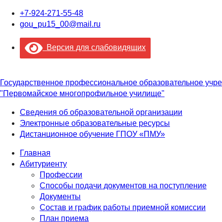
+7-924-271-55-48
gou_pu15_00@mail.ru
Версия для слабовидящих
Государственное профессиональное образовательное учр
"Первомайское многопрофильное училище"
Сведения об образовательной организации
Электронные образовательные ресурсы
Дистанционное обучение ГПОУ «ПМУ»
Главная
Абитуриенту
Профессии
Способы подачи документов на поступление
Документы
Состав и график работы приемной комиссии
План приема