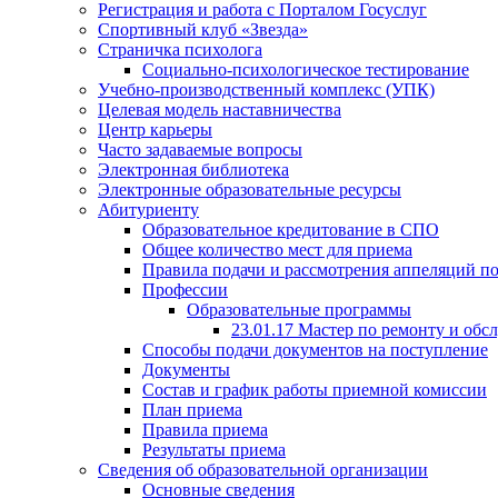
Регистрация и работа с Порталом Госуслуг
Спортивный клуб «Звезда»
Страничка психолога
Социально-психологическое тестирование
Учебно-производственный комплекс (УПК)
Целевая модель наставничества
Центр карьеры
Часто задаваемые вопросы
Электронная библиотека
Электронные образовательные ресурсы
Абитуриенту
Образовательное кредитование в СПО
Общее количество мест для приема
Правила подачи и рассмотрения аппеляций п
Профессии
Образовательные программы
23.01.17 Мастер по ремонту и об
Способы подачи документов на поступление
Документы
Состав и график работы приемной комиссии
План приема
Правила приема
Результаты приема
Сведения об образовательной организации
Основные сведения