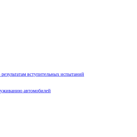
о результатам вступительных испытаний
служиванию автомобилей