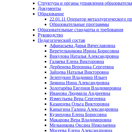
Структура и органы управления образователь
Документы
Образование
22.01.11 Оператор металлургического п
Образовательные программы
Образовательные стандарты и требования
Руководство
Педагогический состав
Афанасьева Дарья Вячеславовна
Веретельникова Ирина Борисовна
Викулова Наталья Александровна
Галяева Елена Викторовна
Дербенева Вероника Сергеевна
Зайцева Наталья Викторовна
Зелепукин Владимир Ильич
Зимина Нина Александровна
Золотарёва Евгения Владимировна
Иванова Людмила Андреевна
Изместьева Вера Сергеевна
Казанцева Ольга Викторовна
Каныгина Галина Александровна
Кузнецова Елена Борисовна
Макарова Вера Владимировна
Мельникова Оксана Николаевна
Мосеева Елена Александровна