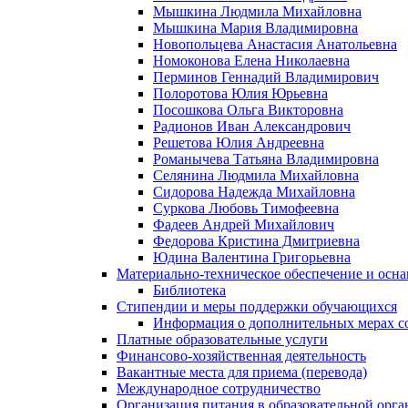
Мышкина Людмила Михайловна
Мышкина Мария Владимировна
Новопольцева Анастасия Анатольевна
Номоконова Елена Николаевна
Перминов Геннадий Владимирович
Полоротова Юлия Юрьевна
Посошкова Ольга Викторовна
Радионов Иван Александрович
Решетова Юлия Андреевна
Романычева Татьяна Владимировна
Селянина Людмила Михайловна
Сидорова Надежда Михайловна
Суркова Любовь Тимофеевна
Фадеев Андрей Михайлович
Федорова Кристина Дмитриевна
Юдина Валентина Григорьевна
Материально-техническое обеспечение и осна
Библиотека
Стипендии и меры поддержки обучающихся
Информация о дополнительных мерах со
Платные образовательные услуги
Финансово-хозяйственная деятельность
Вакантные места для приема (перевода)
Международное сотрудничество
Организация питания в образовательной орг