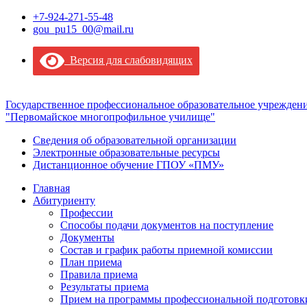
+7-924-271-55-48
gou_pu15_00@mail.ru
Версия для слабовидящих
Государственное профессиональное образовательное учрежден
"Первомайское многопрофильное училище"
Сведения об образовательной организации
Электронные образовательные ресурсы
Дистанционное обучение ГПОУ «ПМУ»
Главная
Абитуриенту
Профессии
Способы подачи документов на поступление
Документы
Состав и график работы приемной комиссии
План приема
Правила приема
Результаты приема
Прием на программы профессиональной подготовки