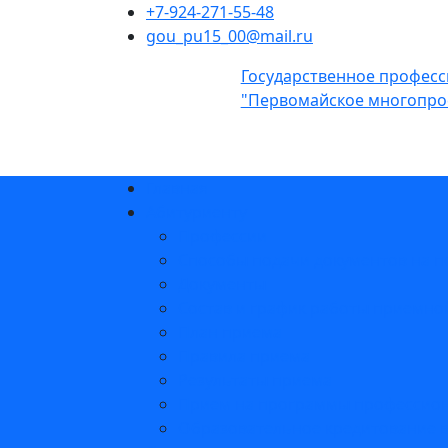
+7-924-271-55-48
gou_pu15_00@mail.ru
Государственное профес
"Первомайское многопро
Главная
Абитуриенту
Профессии
Способы подачи документов на п
Документы
Состав и график работы приемно
План приема
Правила приема
Результаты приема
Прием на программы профессиона
Образовательное кредитование 