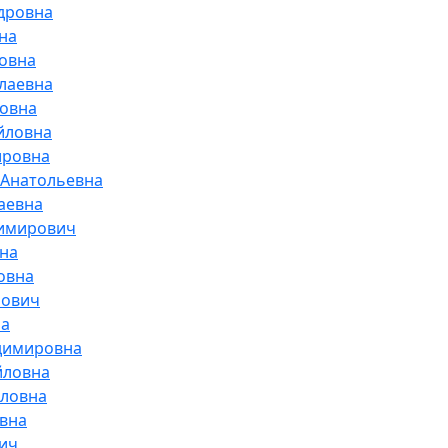
дровна
на
овна
лаевна
ровна
йловна
ировна
 Анатольевна
аевна
димирович
на
овна
рович
на
димировна
йловна
йловна
вна
ич