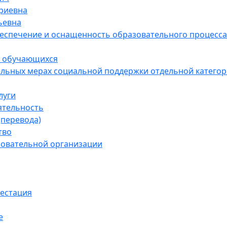
риевна
ьевна
еспечение и оснащенность образовательного процесса.
и обучающихся
ьных мерах социальной поддержки отдельной категории
луги
ятельность
(перевода)
тво
зовательной организации
тестация
е