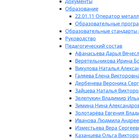
Документы
Образование
22.01.11 Оператор метал
Образовательные прогр
Образовательные стандарты 
Руководство
Педагогический состав
Афанасьева Дарья Вячес
Веретельникова Ирина Б
Викулова Наталья Алекса
Галяева Елена Викторовн
Дербенева Вероника Сер
Зайцева Наталья Виктор
Зелепукин Владимир Иль
Зимина Нина Александро
Золотарёва Евгения Вла
Иванова Людмила Андрее
Изместьева Вера Сергеев
Казанцева Ольга Виктор