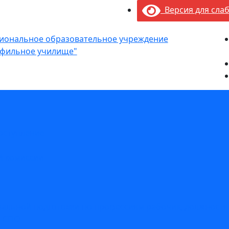
Версия для сла
сиональное образовательное учреждение
фильное училище"
оступление
й комиссии
льной подготовки по профессиям рабочих, должностям
в СПО