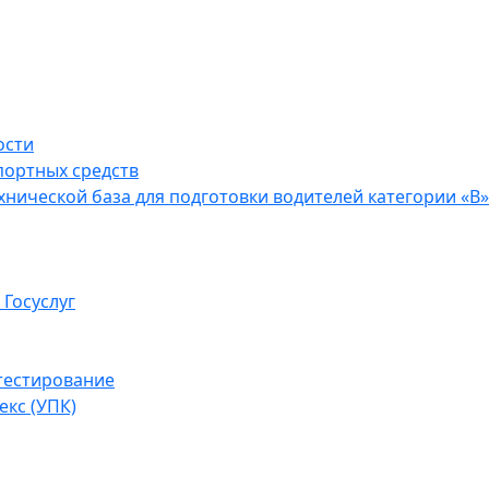
ости
портных средств
нической база для подготовки водителей категории «В»
 Госуслуг
тестирование
кс (УПК)