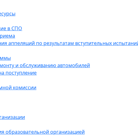
есурсы
ие в СПО
приема
ния аппеляций по результатам вступительных испытани
аммы
ремонту и обслуживанию автомобилей
на поступление
емной комиссии
ганизации
ния образовательной организацией