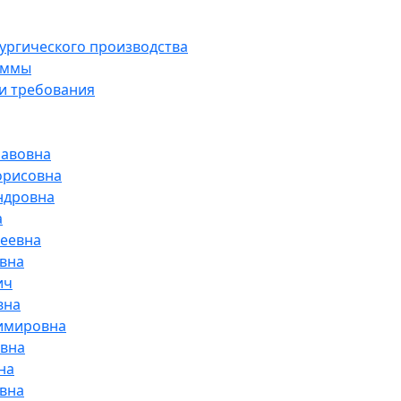
лургического производства
аммы
и требования
лавовна
орисовна
ндровна
а
геевна
овна
ич
вна
димировна
вна
на
овна