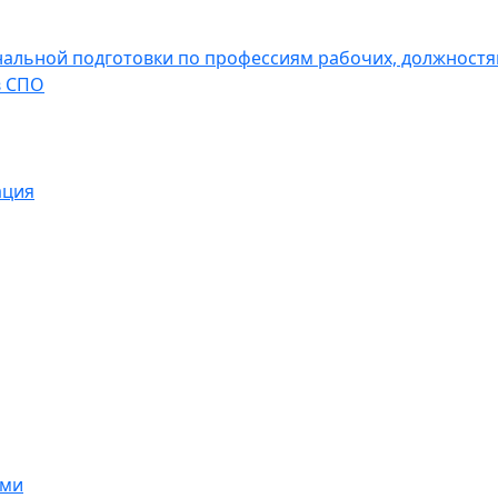
льной подготовки по профессиям рабочих, должностям
в СПО
ация
ами