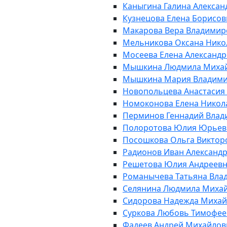
Каныгина Галина Алексан
Кузнецова Елена Борисов
Макарова Вера Владимир
Мельникова Оксана Нико
Мосеева Елена Александ
Мышкина Людмила Миха
Мышкина Мария Владим
Новопольцева Анастасия
Номоконова Елена Никол
Перминов Геннадий Вла
Полоротова Юлия Юрьев
Посошкова Ольга Виктор
Радионов Иван Александ
Решетова Юлия Андреев
Романычева Татьяна Вла
Селянина Людмила Миха
Сидорова Надежда Миха
Суркова Любовь Тимофее
Фадеев Андрей Михайлов