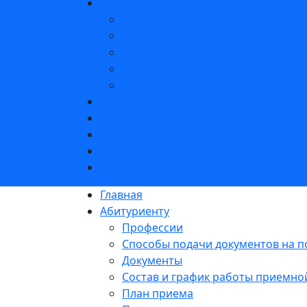
Студенту
Документы
Расписание учебных занятий
Государственная итоговая аттест
Трудоустройство
Студенческое самоуправление
Общежитие
Профориентация школьников
Контакты
Электронный журнал
УПК
Главная
Абитуриенту
Профессии
Способы подачи документов на п
Документы
Состав и график работы приемно
План приема