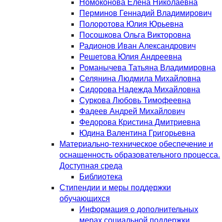
Номоконова Елена Николаевна
Перминов Геннадий Владимирович
Полоротова Юлия Юрьевна
Посошкова Ольга Викторовна
Радионов Иван Александрович
Решетова Юлия Андреевна
Романычева Татьяна Владимировна
Селянина Людмила Михайловна
Сидорова Надежда Михайловна
Суркова Любовь Тимофеевна
Фадеев Андрей Михайлович
Федорова Кристина Дмитриевна
Юдина Валентина Григорьевна
Материально-техническое обеспечение и
оснащенность образовательного процесса.
Доступная среда
Библиотека
Стипендии и меры поддержки
обучающихся
Информация о дополнительных
мерах социальной поддержки