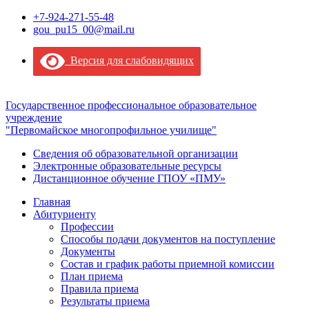
+7-924-271-55-48
gou_pu15_00@mail.ru
Версия для слабовидящих
Государственное профессиональное образовательное
учреждение
"Первомайское многопрофильное училище"
Сведения об образовательной организации
Электронные образовательные ресурсы
Дистанционное обучение ГПОУ «ПМУ»
Главная
Абитуриенту
Профессии
Способы подачи документов на поступление
Документы
Состав и график работы приемной комиссии
План приема
Правила приема
Результаты приема