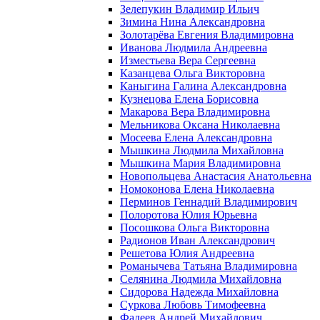
Зелепукин Владимир Ильич
Зимина Нина Александровна
Золотарёва Евгения Владимировна
Иванова Людмила Андреевна
Изместьева Вера Сергеевна
Казанцева Ольга Викторовна
Каныгина Галина Александровна
Кузнецова Елена Борисовна
Макарова Вера Владимировна
Мельникова Оксана Николаевна
Мосеева Елена Александровна
Мышкина Людмила Михайловна
Мышкина Мария Владимировна
Новопольцева Анастасия Анатольевна
Номоконова Елена Николаевна
Перминов Геннадий Владимирович
Полоротова Юлия Юрьевна
Посошкова Ольга Викторовна
Радионов Иван Александрович
Решетова Юлия Андреевна
Романычева Татьяна Владимировна
Селянина Людмила Михайловна
Сидорова Надежда Михайловна
Суркова Любовь Тимофеевна
Фадеев Андрей Михайлович